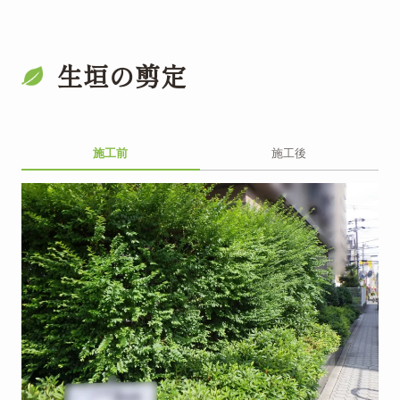
生垣の剪定
施工前
施工後