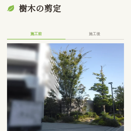
樹木の剪定
施工前
施工後