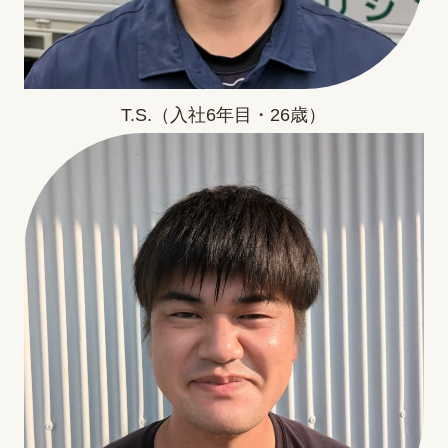
T.S.（入社6年目・26歳）