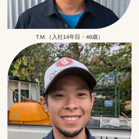
T.M.（入社14年目・46歳）